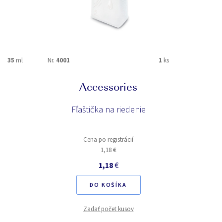
35
ml
Nr.
4001
1
ks
Nr.
3016
Accessories
Fľaštička na riedenie
Pr
Cena po registrácií
1,18 €
1,18
€
DO KOŠÍKA
Zadať počet kusov