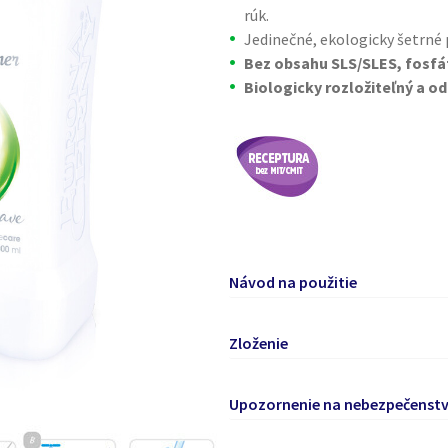
rúk.
Jedinečné, ekologicky šetrné 
Bez obsahu SLS/SLES, fosfá
Biologicky rozložiteľný a o
Návod na použitie
Viacúčelový čistiaci prostried
Zloženie
(linoleum, dlaždice, mramor, 
glazúrované dlaždice…) či na
15-<30 % aniónové povrchovo ak
(umývateľné steny, kľučky, l
Upozornenie na nebezpečenst
povrchovo aktívne látky, <5 % a
Odporúčame nariedený roztok
parfumy, Sodium Benzoate
rozprašovačom alebo použiti