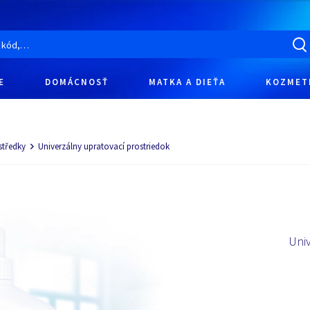
E
DOMÁCNOSŤ
MATKA A DIEŤA
KOZMET
středky
Univerzálny upratovací prostriedok
Univ