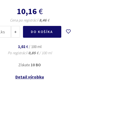
10,16
€
Cena po registrácií
8,46
€
+
ks
DO KOŠÍKA
1,02
€
/ 100 ml
Po registrácií
0,85
€
/ 100 ml
Získate
10 BO
Detail výrobku