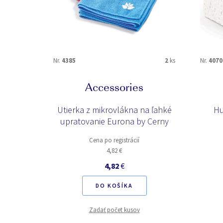
Nr.
4385
2
ks
Nr.
4070
Accessories
Utierka z mikrovlákna na ľahké
Hu
upratovanie Eurona by Cerny
Cena po registrácií
4,82 €
4,82
€
DO KOŠÍKA
Zadať počet kusov