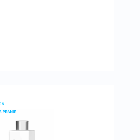
žne poškodenie očí. Uchovávajte mimo
uliare. PO ZASIAHNUTÍ OČÍ: Niekoľko
odou. Ak používate kontaktné šošovky a
račujte vo vyplachovaní. Okamžite
20 ml prostriedku: 480 ml vody
sah/nádobu podľa miestnych predpisov.
bom (umývanie podláh): 10 ml
edenie EURONA by CERNY je možné
GN
A PRANIE