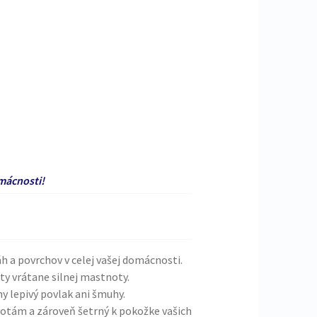
mácnosti!
áh a povrchov v celej vašej domácnosti.
ty vrátane silnej mastnoty.
y lepivý povlak ani šmuhy.
totám a zároveň šetrný k pokožke vašich