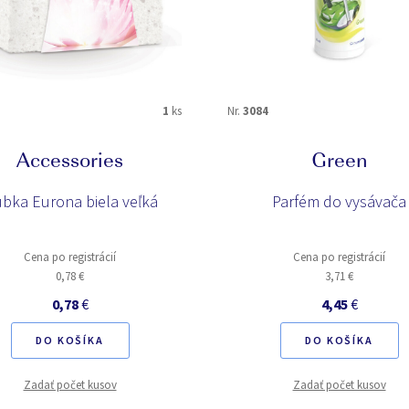
1
ks
Nr.
3084
Accessories
Green
bka Eurona biela veľká
Parfém do vysávača
Cena po registrácií
Cena po registrácií
0,78 €
3,71 €
0,78
€
4,45
€
DO KOŠÍKA
DO KOŠÍKA
Zadať počet kusov
Zadať počet kusov