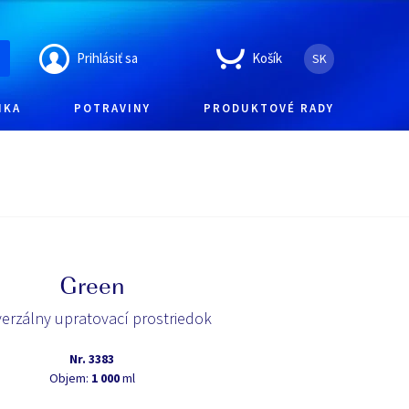
Prihlásiť sa
Košík
SK
IKA
POTRAVINY
PRODUKTOVÉ RADY
Green
erzálny upratovací prostriedok
Nr.
3383
Objem:
1 000
ml