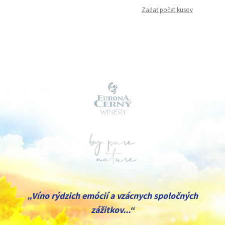
Zadať počet kusov
„Víno rýdzich emócií a vzácnych spoločných
zážitkov...“