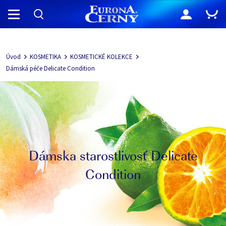
Navigácia
Úvod
KOSMETIKA
KOSMETICKÉ KOLEKCE
Dámská péče Delicate Condition
Dámska starostlivosť Delicate
Condition