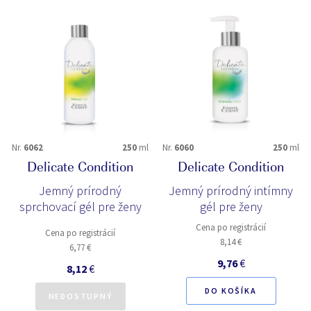
Nr.
6062
250
ml
Nr.
6060
250
ml
Delicate Condition
Delicate Condition
Jemný prírodný
Jemný prírodný intímny
sprchovací gél pre ženy
gél pre ženy
Cena po registrácií
Cena po registrácií
8,14 €
6,77 €
9,76
€
8,12
€
DO KOŠÍKA
NEDOSTUPNÝ