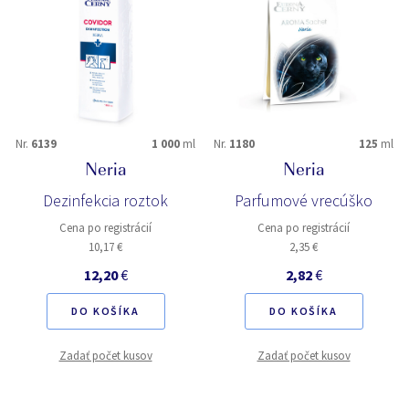
Nr.
6139
1 000
ml
Nr.
1180
125
ml
Neria
Neria
Dezinfekcia roztok
Parfumové vrecúško
Cena po registrácií
Cena po registrácií
10,17 €
2,35 €
12,20
€
2,82
€
DO KOŠÍKA
DO KOŠÍKA
Zadať počet kusov
Zadať počet kusov