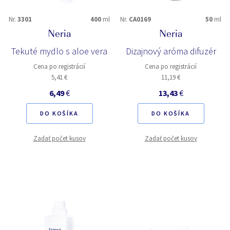
Nr.
3301
400
ml
Nr.
CA0169
50
ml
Neria
Neria
Tekuté mydlo s aloe vera
Dizajnový aróma difuzér
Cena po registrácií
Cena po registrácií
5,41 €
11,19 €
6,49
€
13,43
€
DO KOŠÍKA
DO KOŠÍKA
Zadať počet kusov
Zadať počet kusov