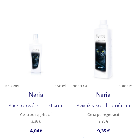
Nr.
3289
150
ml
Nr.
1179
1 000
ml
Neria
Neria
Priestorové aromatikum
Aviváž s kondicionérom
Cena po registrácií
Cena po registrácií
3,36 €
7,79 €
4,04
€
9,35
€