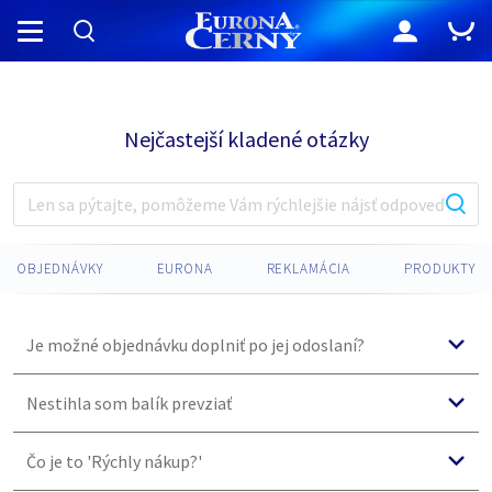
Nejčastejší kladené otázky
OBJEDNÁVKY
EURONA
REKLAMÁCIA
PRODUKTY
Je možné objednávku doplniť po jej odoslaní?
Bohužiaľ nie. Po odoslaní sa objednávka automaticky
Nestihla som balík prevziať
zapíše do nášho systému, v ktorom je už nemožné
objednávku upraviť. Pokiaľ chcete objednať ďalšie
Pokiaľ ste si balíček nestihli prevziať, či ste premeškali
Čo je to 'Rýchly nákup?'
výrobky, zadajte, prosím, novú objednávku.
kuriéra, kontaktujte prepravnú spoločnosť, alebo