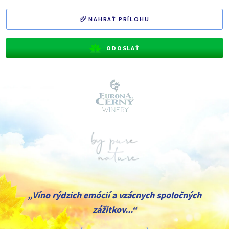
NAHRAŤ PRÍLOHU
ODOSLAŤ
„Víno rýdzich emócií a vzácnych spoločných
zážitkov...“