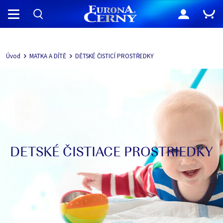
Navigácia
Úvod
MATKA A DÍTĚ
DĚTSKÉ ČISTICÍ PROSTŘEDKY
DETSKÉ ČISTIACE PROSTRIEDKY