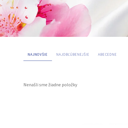
NAJNOVŠIE
NAJOBĽÚBENEJŠIE
ABECEDNE
PŘEDNOSTI A VLASTNOSTI
Nenašli sme žiadne položky
Hypoalergénna parfumácia
with Aloe Vera
VHODNÉ NA
pranie