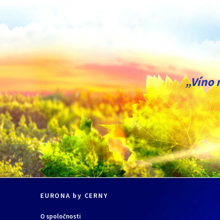
VHODNÉ PRE
unisex
„Víno 
TYP PARFUMÁCIE
balzamická
kvetinová
VONNÉ SLOŽKY
aldehydy
ambra
kvet čerešne
kvet hlohu
ruže
vanilka
EURONA by CERNY
O spoločnosti