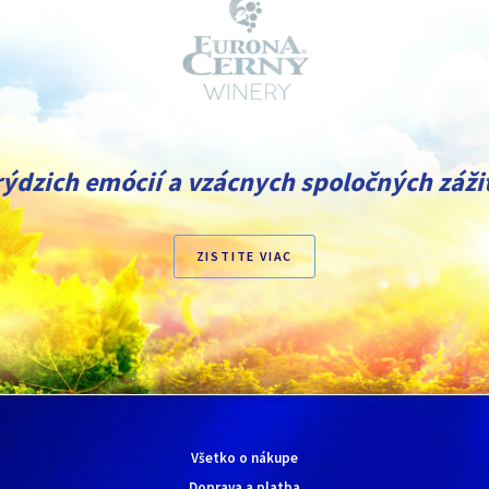
rýdzich emócií a vzácnych spoločných zážit
púdrová
ZISTITE VIAC
céder
fialka
mošus
pomaranč
Všetko o nákupe
Doprava a platba