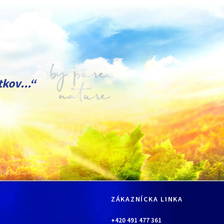
kov...“
jazmín
pomarančové kvety
ZÁKAZNÍCKA LINKA
+420 491 477 361