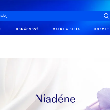
E
DOMÁCNOSŤ
MATKA A DIEŤA
KOZMET
Niadéne