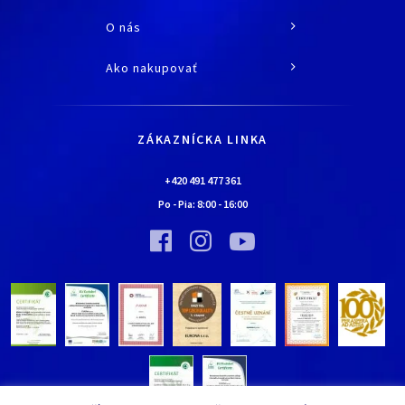
O nás
O spoločnosti
Ako nakupovať
História
Všetko o nákupe
Kariéra
Doprava a platba
Kontaktné údaje
ZÁKAZNÍCKA LINKA
Obchodné podmienky
Chalúpka EURONA by Cerny
Najčastejšie kladené otázky
+420 491 477 361
Bolo nebolo…
Po - Pia:
8:00
-
16:00
Upraviť nastavenia ochrany
Vínna pivnica EURONA by Cerny
osobných údajov
Bolo nebolo…