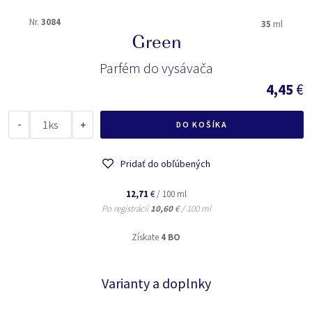
Nr.
3084
35
ml
Green
Parfém do vysávača
4,45
€
-
ks
+
DO KOŠÍKA
Pridať do obľúbených
12,71
€
/ 100 ml
Po registrácií
10,60
€
/ 100 ml
Získate
4 BO
Varianty a doplnky