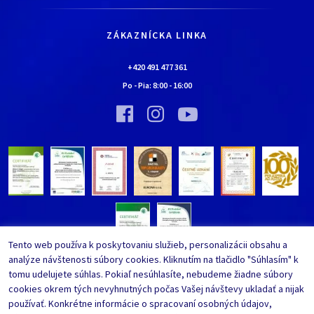
Všetko o nákupe
Kariéra
Doprava a platba
Kontaktné údaje
ZÁKAZNÍCKA LINKA
Obchodné podmienky
Chalúpka EURONA by Cerny
Najčastejšie kladené otázky
+420 491 477 361
Bolo nebolo…
Po - Pia:
8:00
-
16:00
Upraviť nastavenia ochrany
Vínna pivnica EURONA by Cerny
osobných údajov
Bolo nebolo…
Tento web používa k poskytovaniu služieb, personalizácii obsahu a
analýze návštenosti súbory cookies. Kliknutím na tlačidlo "Súhlasím" k
tomu udelujete súhlas. Pokiaľ nesúhlasíte, nebudeme žiadne súbory
cookies okrem tých nevyhnutných počas Vašej návštevy ukladať a nijak
používať. Konkrétne informácie o spracovaní osobných údajov,