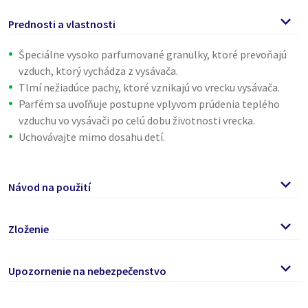
Prednosti a vlastnosti
Špeciálne vysoko parfumované granulky, ktoré prevoňajú
vzduch, ktorý vychádza z vysávača.
Tlmí nežiadúce pachy, ktoré vznikajú vo vrecku vysávača.
Parfém sa uvoľňuje postupne vplyvom prúdenia teplého
vzduchu vo vysávači po celú dobu životnosti vrecka.
Uchovávajte mimo dosahu detí.
Návod na použití
Po každej výmene nového vrecka do vysávača, nasypte časť
Zloženie
parfumovaných granuliek na koberec a povysávajte.
Jedno balenie postačí na 2-3 výmeny vrecka.
>=30 % Absorpční granulky, parfumy, Eugenol, Geraniol,
Upozornenie na nebezpečenstvo
Linalool, Benzyl benzoate, Citronellol
Pozor