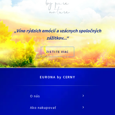
„Víno rýdzich emócií a vzácnych spoločných
zážitkov...“
ZISTITE VIAC
EURONA by CERNY
O nás
O spoločnosti
Ako nakupovať
História