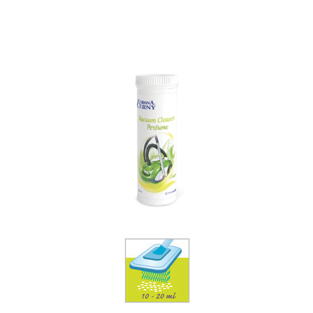
Môže vyvolať alergickú kožnú reakciu. Ak je potrebná lekárska
pomoc, majte k dispozícii obal alebo etiketu výrobku.
Uchovávajte mimo dosahu detí. Noste ochranné rukavice. Ak
sa prejaví podráždenie pokožky alebo sa vytvoria vyrážky:
vyhľadajte lekársku pomoc/starostlivosť. Zneškodnite
obsah/nádobu podľa miestnych predpisov.