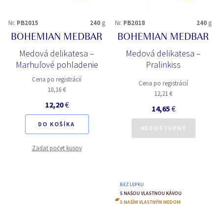
Nr.
PB2015
240
g
Nr.
PB2018
240
g
BOHEMIAN MEDBAR
BOHEMIAN MEDBAR
Medová delikatesa –
Medová delikatesa –
Marhuľové pohladenie
Pralinkiss
Cena po registrácií
Cena po registrácií
10,16 €
12,21 €
12,20
€
14,65
€
DO KOŠÍKA
NEDOSTUPNÝ
Zadať počet kusov
BEZ LEPKU
S NAŠOU VLASTNOU KÁVOU
S NAŠÍM VLASTNÝM MEDOM