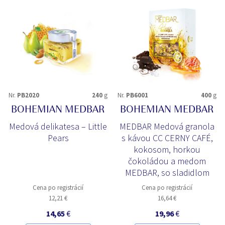
Nr.
PB2020
240
g
Nr.
PB6001
400
g
BOHEMIAN MEDBAR
BOHEMIAN MEDBAR
Medová delikatesa – Little
MEDBAR Medová granola
Pears
s kávou CC CERNY CAFÉ,
kokosom, horkou
čokoládou a medom
MEDBAR, so sladidlom
Cena po registrácií
Cena po registrácií
12,21 €
16,64 €
14,65
€
19,96
€