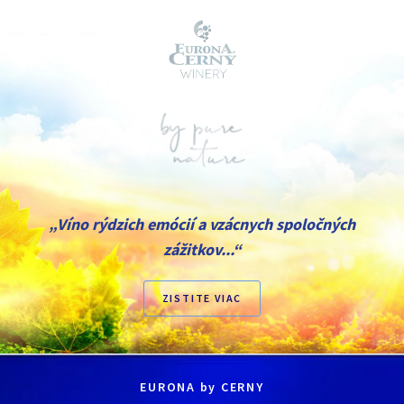
„Víno rýdzich emócií a vzácnych spoločných
zážitkov...“
ZISTITE VIAC
EURONA by CERNY