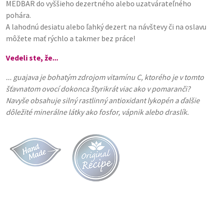
MEDBAR do vyššieho dezertného alebo uzatvárateľného
pohára.
A lahodnú desiatu alebo ľahký dezert na návštevy či na oslavu
môžete mať rýchlo a takmer bez práce!
Vedeli ste, že...
... guajava je bohatým zdrojom vitamínu C, ktorého je v tomto
šťavnatom ovocí dokonca štyrikrát viac ako v pomaranči?
Navyše obsahuje silný rastlinný antioxidant lykopén a ďalšie
dôležité minerálne látky ako fosfor, vápnik alebo draslík.