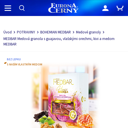
Navigácia
Úvod
POTRAVINY
BOHEMIAN MEDBAR
Medové granoly
MEDBAR Medová granola s guajavou, vlašskými orechmi, kivi a medom
MEDBAR
BEZ LEPKU
S NAŠÍM VLASTNÝM MEDOM