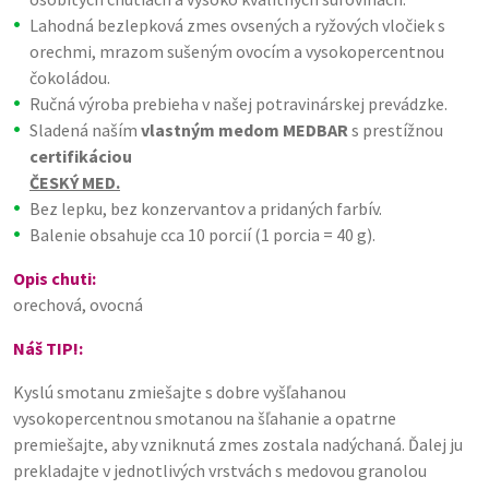
Lahodná bezlepková zmes ovsených a ryžových vločiek s
orechmi, mrazom sušeným ovocím a vysokopercentnou
čokoládou.
Ručná výroba prebieha v našej potravinárskej prevádzke.
Sladená naším
vlastným medom MEDBAR
s prestížnou
certifikáciou
ČESKÝ MED.
Bez lepku, bez konzervantov a pridaných farbív.
Balenie obsahuje cca 10 porcií (1 porcia = 40 g).
Opis chuti:
orechová, ovocná
Náš TIP!:
Kyslú smotanu zmiešajte s dobre vyšľahanou
vysokopercentnou smotanou na šľahanie a opatrne
premiešajte, aby vzniknutá zmes zostala nadýchaná. Ďalej ju
prekladajte v jednotlivých vrstvách s medovou granolou