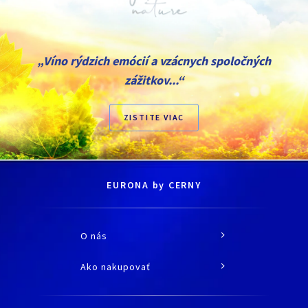
„Víno rýdzich emócií a vzácnych spoločných
zážitkov...“
ZISTITE VIAC
EURONA by CERNY
O nás
O spoločnosti
Ako nakupovať
História
Všetko o nákupe
Kariéra