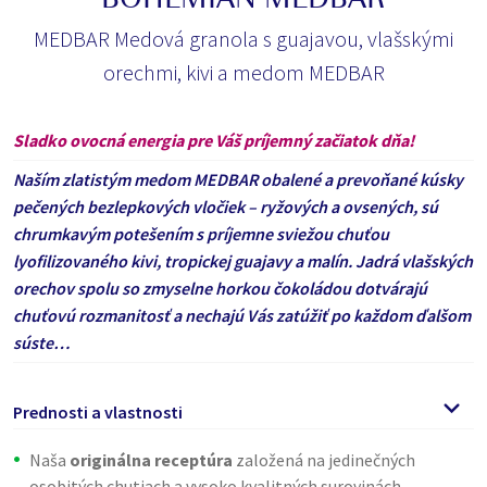
BOHEMIAN MEDBAR
MEDBAR Medová granola s guajavou, vlašskými
orechmi, kivi a medom MEDBAR
Sladko ovocná energia pre Váš príjemný začiatok dňa!
Naším zlatistým medom MEDBAR obalené a prevoňané kúsky
pečených bezlepkových vločiek – ryžových a ovsených, sú
chrumkavým potešením s príjemne sviežou chuťou
lyofilizovaného kivi, tropickej guajavy a malín. Jadrá vlašských
orechov spolu so zmyselne horkou čokoládou dotvárajú
chuťovú rozmanitosť a nechajú Vás zatúžiť po každom ďalšom
súste…
Prednosti a vlastnosti
Naša
originálna receptúra
​​založená na jedinečných
osobitých chutiach a vysoko kvalitných surovinách.