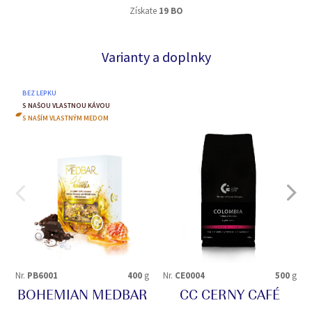
Získate
19 BO
Varianty a doplnky
BEZ LEPKU
S NAŠOU VLASTNOU KÁVOU
S NAŠÍM VLASTNÝM MEDOM
Nr.
PB6001
400
g
Nr.
CE0004
500
g
BOHEMIAN MEDBAR
CC CERNY CAFÉ