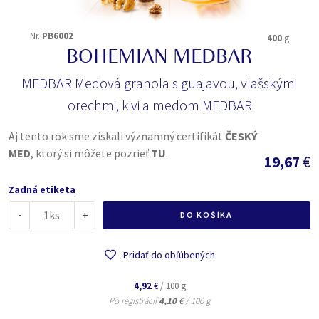
Nr.
PB6002
400
g
BOHEMIAN MEDBAR
MEDBAR Medová granola s guajavou, vlašskými
orechmi, kivi a medom MEDBAR
Aj tento rok sme získali významný certifikát
ČESKÝ
MED
, ktorý si môžete pozrieť
TU
.
19,67
€
Zadná etiketa
-
ks
+
DO KOŠÍKA
Pridať do obľúbených
4,92
€
/ 100 g
Po registrácií
4,10
€
/ 100 g