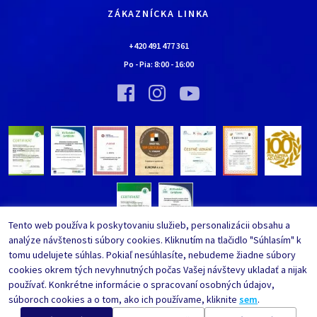
Doprava a platba
Kontaktné údaje
ZÁKAZNÍCKA LINKA
Obchodné podmienky
Chalúpka EURONA by Cerny
Najčastejšie kladené otázky
+420 491 477 361
Bolo nebolo…
Po - Pia:
8:00
-
16:00
Upraviť nastavenia ochrany
Vínna pivnica EURONA by Cerny
osobných údajov
Bolo nebolo…
Tento web používa k poskytovaniu služieb, personalizácii obsahu a
analýze návštenosti súbory cookies. Kliknutím na tlačidlo "Súhlasím" k
tomu udelujete súhlas. Pokiaľ nesúhlasíte, nebudeme žiadne súbory
cookies okrem tých nevyhnutných počas Vašej návštevy ukladať a nijak
používať. Konkrétne informácie o spracovaní osobných údajov,
súboroch cookies a o tom, ako ich používame, kliknite
sem
.