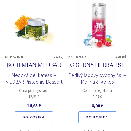
Nr.
PB2028
240
g
Nr.
PB7007
330
ml
BOHEMIAN MEDBAR
C CERNY HERBALIST
Medová delikatesa –
Perlivý ľadový ovocný čaj –
MEDBAR Pistachio Dessert
Malina & kokos
Cena po registrácií
Cena po registrácií
12,21 €
5,07 €
14,65
€
6,08
€
DO KOŠÍKA
DO KOŠÍKA