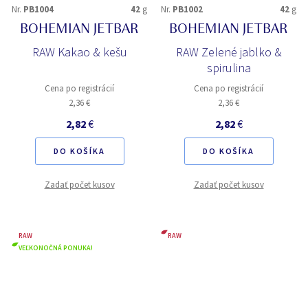
Nr.
PB1004
42
g
Nr.
PB1002
42
g
BOHEMIAN JETBAR
BOHEMIAN JETBAR
RAW Kakao & kešu
RAW Zelené jablko &
spirulina
Cena po registrácií
Cena po registrácií
2,36 €
2,36 €
2,82
€
2,82
€
DO KOŠÍKA
DO KOŠÍKA
Zadať počet kusov
Zadať počet kusov
RAW
RAW
VEĽKONOČNÁ PONUKA!