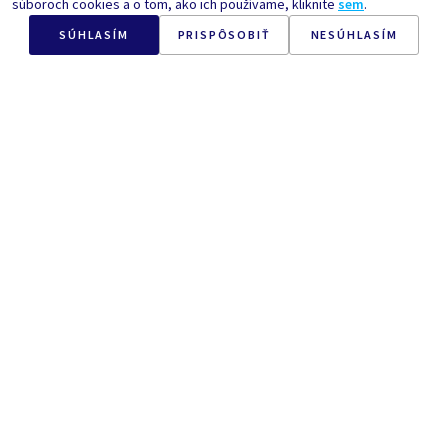
súboroch cookies a o tom, ako ich používame, kliknite
sem
.
SÚHLASÍM
PRISPÔSOBIŤ
NESÚHLASÍM
VÍLIA KOLEKCIA
Nr.
PB2011
240
g
Nr.
CE0003
500
g
BOHEMIAN MEDBAR
CC CERNY CAFÉ
LAYELA – Rakytník s
BRAZÍLIE Sul de Minas
harmančekom a citrónom
v mede
Cena po registrácií
Cena po registrácií