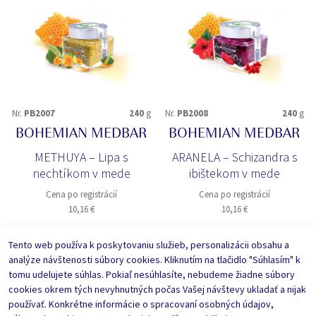
Nr.
PB2007
240
g
Nr.
PB2008
240
g
BOHEMIAN MEDBAR
BOHEMIAN MEDBAR
METHUYA – Lipa s
ARANELA – Schizandra s
nechtíkom v mede
ibištekom v mede
Cena po registrácií
Cena po registrácií
10,16 €
10,16 €
12,20
€
12,20
€
Tento web používa k poskytovaniu služieb, personalizácii obsahu a
analýze návštenosti súbory cookies. Kliknutím na tlačidlo "Súhlasím" k
DO KOŠÍKA
DO KOŠÍKA
tomu udelujete súhlas. Pokiaľ nesúhlasíte, nebudeme žiadne súbory
cookies okrem tých nevyhnutných počas Vašej návštevy ukladať a nijak
Zadať počet kusov
Zadať počet kusov
používať. Konkrétne informácie o spracovaní osobných údajov,