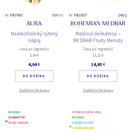
Nr.
PB7001
330
ml
Nr.
PB2027
240
g
AURA
BOHEMIAN MEDBAR
Nealkoholický sýtený
Medová delikatesa –
nápoj
MEDBAR Fruity Melody
Cena po registrácií
Cena po registrácií
3,36 €
12,21 €
4,04
€
14,65
€
DO KOŠÍKA
DO KOŠÍKA
Zadať počet kusov
Zadať počet kusov
NOVINKA
LETNÁ KOLEKCIA 2026
JESENNÝ TIP!
NOVINKA
TIP NA DARČEK!
S NAŠÍM ČAJOM
S NAŠÍM MEDOM