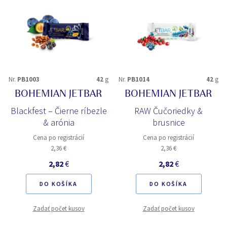
Nr.
PB1003
42
g
Nr.
PB1014
42
g
BOHEMIAN JETBAR
BOHEMIAN JETBAR
Blackfest – Čierne ríbezle
RAW Čučoriedky &
& arónia
brusnice
Cena po registrácií
Cena po registrácií
2,36 €
2,36 €
2,82
€
2,82
€
DO KOŠÍKA
DO KOŠÍKA
Zadať počet kusov
Zadať počet kusov