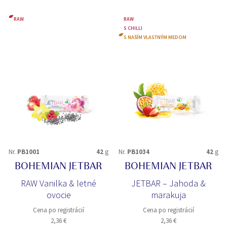
RAW
RAW
S CHILLI
S NAŠÍM VLASTNÝM MEDOM
Nr.
PB1001
42
g
Nr.
PB1034
42
g
BOHEMIAN JETBAR
BOHEMIAN JETBAR
RAW Vanilka & letné
JETBAR – Jahoda &
ovocie
marakuja
Cena po registrácií
Cena po registrácií
2,36 €
2,36 €