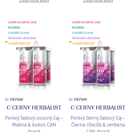
Zadať počet kusov
Zadať počet kusov
LETNÁ KOLEKCIA 2026
LETNÁ KOLEKCIA 2026
NOVINKA
NOVINKA
S NAŠÍM ČAJOM
S NAŠÍM ČAJOM
VÝHODNÉ 4-BALENIE!
VÝHODNÉ 4-BALENIE!
S NAŠÍM MEDOM
S NAŠÍM MEDOM
Nr.
PB7008
Nr.
PB7009
C CERNY HERBALIST
C CERNY HERBALIST
Perlivý ľadový ovocný čaj –
Perlivý čierny ľadový čaj –
Malina & kokos CAN
Čierna ríbezľa & verbena
4pack
CAN 4pack