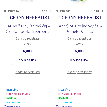
Nr.
PB7004
330
ml
Nr.
PB7005
330
ml
C CERNY HERBALIST
C CERNY HERBALIST
Perlivý čierny ľadový čaj –
Perlivý zelený ľadový čaj –
Čierna ríbezľa & verbena
Pomelo & mäta
Cena po registrácií
Cena po registrácií
5,07 €
5,07 €
6,08
€
6,08
€
DO KOŠÍKA
DO KOŠÍKA
Zadať počet kusov
Zadať počet kusov
BIELE VÍNO
BIELE VÍNO
LETNÁ KOLEKCIA 2026
LETNÁ KOLEKCIA 2026
NOVINKA
NOVINKA
POLOSUCHÉ
POLOSUCHÉ
ROČNÍK 2025
ROČNÍK 2025