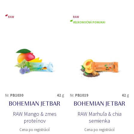
RAW
RAW
VEĽKONOČNÁ PONUKA!
Nr.
PB1030
42
g
Nr.
PB1019
42
g
BOHEMIAN JETBAR
BOHEMIAN JETBAR
RAW Mango & zmes
RAW Marhuľa & chia
proteínov
semienka
Cena po registrácií
Cena po registrácií