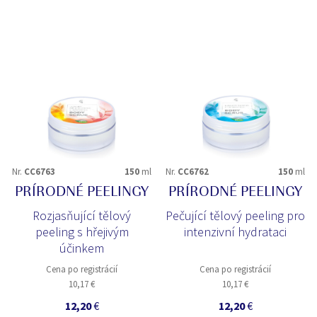
Nr.
CC6763
150
ml
Nr.
CC6762
150
ml
PRÍRODNÉ PEELINGY
PRÍRODNÉ PEELINGY
Rozjasňující tělový
Pečující tělový peeling pro
peeling s hřejivým
intenzivní hydrataci
účinkem
Cena po registrácií
Cena po registrácií
10,17 €
10,17 €
12,20
€
12,20
€