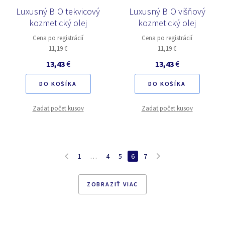
Luxusný BIO tekvicový
Luxusný BIO višňový
kozmetický olej
kozmetický olej
Cena po registrácií
Cena po registrácií
11,19 €
11,19 €
13,43
€
13,43
€
DO KOŠÍKA
DO KOŠÍKA
Zadať počet kusov
Zadať počet kusov
1
…
4
5
6
7
ZOBRAZIŤ VIAC