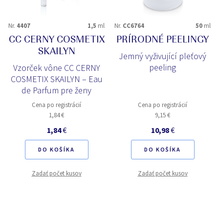
Nr.
4407
1,5
ml
Nr.
CC6764
50
ml
CC CERNY COSMETIX
PRÍRODNÉ PEELINGY
SKAILYN
Jemný vyživující pleťový
peeling
Vzorček vône CC CERNY
COSMETIX SKAILYN – Eau
de Parfum pre ženy
Cena po registrácií
Cena po registrácií
1,84 €
9,15 €
1,84
€
10,98
€
DO KOŠÍKA
DO KOŠÍKA
Zadať počet kusov
Zadať počet kusov