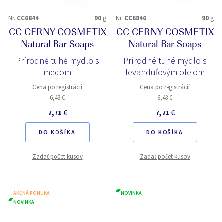
Nr.
CC6844
90
g
Nr.
CC6846
90
g
CC CERNY COSMETIX
CC CERNY COSMETIX
Natural Bar Soaps
Natural Bar Soaps
Prírodné tuhé mydlo s
Prírodné tuhé mydlo s
medom
levanduľovým olejom
Cena po registrácií
Cena po registrácií
6,43 €
6,43 €
7,71
€
7,71
€
DO KOŠÍKA
DO KOŠÍKA
Zadať počet kusov
Zadať počet kusov
AKČNÁ PONUKA
NOVINKA
NOVINKA