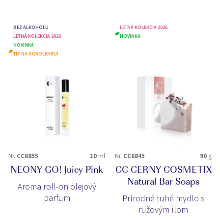
BEZ ALKOHOLU
LETNÁ KOLEKCIA 2026
LETNÁ KOLEKCIA 2026
NOVINKA
NOVINKA
TIP NA DOVOLENKU!
Nr.
CC6855
10
ml
Nr.
CC6845
90
g
NEONY GO! Juicy Pink
CC CERNY COSMETIX
Natural Bar Soaps
Aroma roll-on olejový
parfum
Prírodné tuhé mydlo s
ružovým ílom