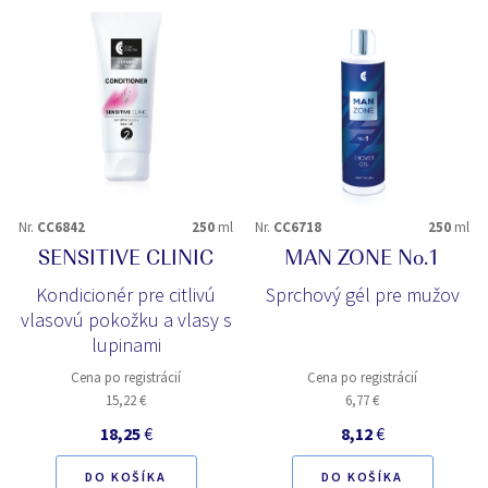
Nr.
CC6842
250
ml
Nr.
CC6718
250
ml
SENSITIVE CLINIC
MAN ZONE No.1
Kondicionér pre citlivú
Sprchový gél pre mužov
vlasovú pokožku a vlasy s
lupinami
Cena po registrácií
Cena po registrácií
15,22 €
6,77 €
18,25
€
8,12
€
DO KOŠÍKA
DO KOŠÍKA