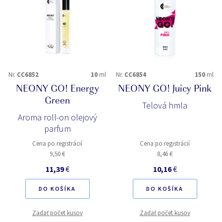
Nr.
CC6852
10
ml
Nr.
CC6854
150
ml
NEONY GO! Energy
NEONY GO! Juicy Pink
Green
Telová hmla
Aroma roll-on olejový
parfum
Cena po registrácií
Cena po registrácií
9,50 €
8,46 €
11,39
€
10,16
€
DO KOŠÍKA
DO KOŠÍKA
Zadať počet kusov
Zadať počet kusov