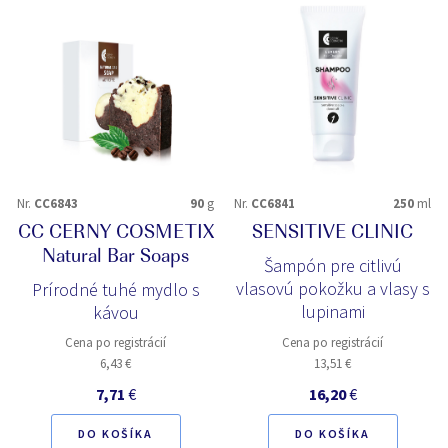
Nr.
CC6843
90
g
Nr.
CC6841
250
ml
CC CERNY COSMETIX
SENSITIVE CLINIC
Natural Bar Soaps
Šampón pre citlivú
vlasovú pokožku a vlasy s
Prírodné tuhé mydlo s
lupinami
kávou
Cena po registrácií
Cena po registrácií
6,43 €
13,51 €
7,71
€
16,20
€
DO KOŠÍKA
DO KOŠÍKA