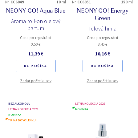
Nr.
CC6849
10
ml
Nr.
CC6851
150
ml
NEONY GO! Aqua Blue
NEONY GO! Energy
Green
Aroma roll-on olejový
parfum
Telová hmla
Cena po registrácií
Cena po registrácií
9,50 €
8,46 €
11,39
€
10,16
€
DO KOŠÍKA
DO KOŠÍKA
Zadať počet kusov
Zadať počet kusov
BEZ ALKOHOLU
LETNÁ KOLEKCIA 2026
LETNÁ KOLEKCIA 2026
NOVINKA
NOVINKA
TIP NA DOVOLENKU!