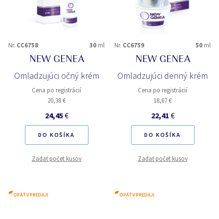
Nr.
CC6758
30
ml
Nr.
CC6759
50
ml
NEW GENEA
NEW GENEA
Omladzujúci očný krém
Omladzujúci denný krém
Cena po registrácií
Cena po registrácií
20,38 €
18,67 €
24,45
€
22,41
€
DO KOŠÍKA
DO KOŠÍKA
Zadať počet kusov
Zadať počet kusov
OPÄŤ V PREDAJI
OPÄŤ V PREDAJI