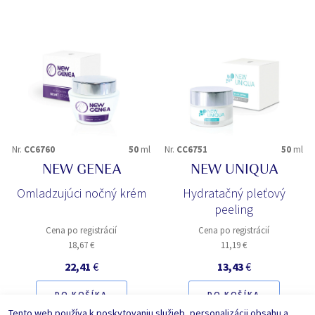
Nr.
CC6760
50
ml
Nr.
CC6751
50
ml
NEW GENEA
NEW UNIQUA
Omladzujúci nočný krém
Hydratačný pleťový
peeling
Cena po registrácií
Cena po registrácií
18,67 €
11,19 €
22,41
€
13,43
€
DO KOŠÍKA
DO KOŠÍKA
Tento web používa k poskytovaniu služieb, personalizácii obsahu a