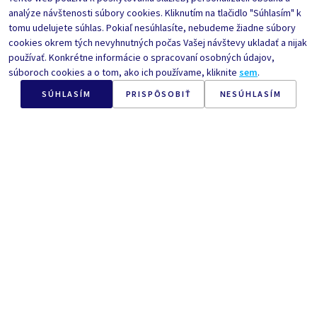
analýze návštenosti súbory cookies. Kliknutím na tlačidlo "Súhlasím" k
Zadať počet kusov
Zadať počet kusov
tomu udelujete súhlas. Pokiaľ nesúhlasíte, nebudeme žiadne súbory
cookies okrem tých nevyhnutných počas Vašej návštevy ukladať a nijak
používať. Konkrétne informácie o spracovaní osobných údajov,
OPÄŤ V PREDAJI
OPÄŤ V PREDAJI
súboroch cookies a o tom, ako ich používame, kliknite
sem
.
SÚHLASÍM
PRISPÔSOBIŤ
NESÚHLASÍM
Nr.
CC6752
30
ml
Nr.
CC6753
200
ml
NEW UNIQUA
NEW UNIQUA
Hydratačné pleťové
Hydratačné pleťové
sérum
tonikum