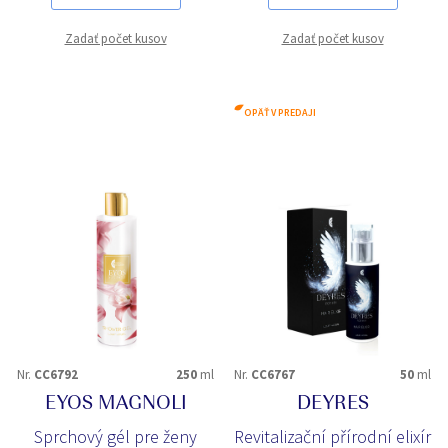
Zadať počet kusov
Zadať počet kusov
OPÄŤ V PREDAJI
Nr.
CC6792
250
ml
Nr.
CC6767
50
ml
EYOS MAGNOLI
DEYRES
Sprchový gél pre ženy
Revitalizační přírodní elixír