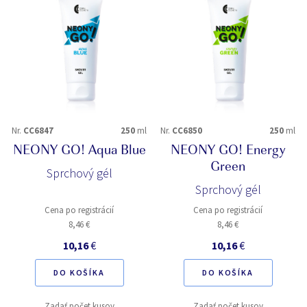
Nr.
CC6847
250
ml
Nr.
CC6850
250
ml
NEONY GO! Aqua Blue
NEONY GO! Energy
Green
Sprchový gél
Sprchový gél
Cena po registrácií
Cena po registrácií
8,46 €
8,46 €
10,16
€
10,16
€
DO KOŠÍKA
DO KOŠÍKA
Zadať počet kusov
Zadať počet kusov