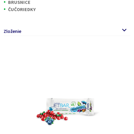
BRUSNICE
ČUČORIEDKY
Zloženie
Datle, hrozienka, lyofilizované jahody, lyofilizované
čučoriedky 3 %, brusnice 3 %,
mandle
.