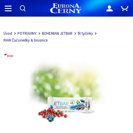
Navigácia
Úvod
POTRAVINY
BOHEMIAN JETBAR
fit tyčinky
RAW Čučoriedky & brusnice
RAW