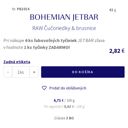
Nr.
PB1014
42
g
BOHEMIAN JETBAR
RAW Čučoriedky & brusnice
Pri nákupe
6 ks ľubovoľných tyčiniek
JETBAR zľava
v hodnote
1 ks tyčinky ZADARMO!
2,82
€
Zadná etiketa
-
ks
+
DO KOŠÍKA
Pridať do obľúbených
6,71
€
/ 100 g
Po registrácií
5,62
€
/ 100 g
Získate
3 BO