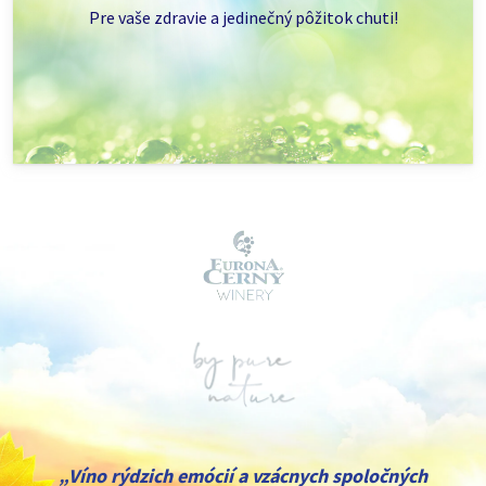
Pre vaše zdravie a jedinečný pôžitok chuti!
„Víno rýdzich emócií a vzácnych spoločných