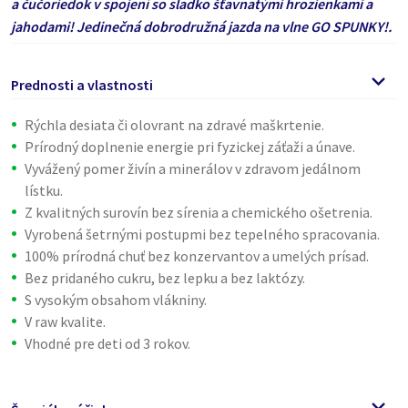
a čučoriedok v spojení so sladko šťavnatými hrozienkami a
jahodami! Jedinečná dobrodružná jazda na vlne GO SPUNKY!.
Prednosti a vlastnosti
Rýchla desiata či olovrant na zdravé maškrtenie.
Prírodný doplnenie energie pri fyzickej záťaži a únave.
Vyvážený pomer živín a minerálov v zdravom jedálnom
lístku.
Z kvalitných surovín bez sírenia a chemického ošetrenia.
Vyrobená šetrnými postupmi bez tepelného spracovania.
100% prírodná chuť bez konzervantov a umelých prísad.
Bez pridaného cukru, bez lepku a bez laktózy.
S vysokým obsahom vlákniny.
V raw kvalite.
Vhodné pre deti od 3 rokov.