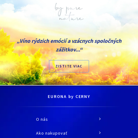
„Víno rýdzich emócií a vzácnych spoločných
zážitkov...“
ZISTITE VIAC
EURONA by CERNY
O nás
O spoločnosti
Ako nakupovať