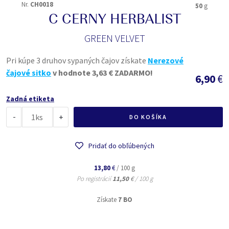
Nr.
CH0018
50
g
C CERNY HERBALIST
GREEN VELVET
Pri kúpe 3 druhov sypaných čajov získate
Nerezové
čajové sitko
v hodnote 3,63 € ZADARMO!
6,90
€
Zadná etiketa
-
ks
+
DO KOŠÍKA
Pridať do obľúbených
13,80
€
/ 100 g
Po registrácií
11,50
€
/ 100 g
Získate
7 BO