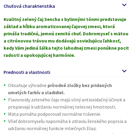
Chuťová charakteristika
Kvalitný zelený čaj Sencha s bylinnými tónmi predstavuje
základ a hĺbku aromatizovanej čajovej zmesi, ktorá
prináša tradičnú, jemnú zemitú chuť. Dobromyseľ s mätou
a citrónovou trávou mu dodávajú osviežujúcu ľahkosť,
kedy Vám jediná šálka tejto lahodnej zmesi ponúkne pocit
radosti a upokojujúcej harmónie.
Prednosti a vlastnosti
Obsahuje výhradne
prírodné zložky bez pridaných
umelých farbív a sladidiel.
Flavonoidy zeleného čaju majú silný antioxidačný účinok a
prispievajú k udržaniu normálnej telesnej hmotnosti.
Mäta pomáha podporovať normálne trávenie.
Vňať dobromyseľu napomáha k zdraviu ženského poprsia a
udržaniu normálnej funkcie mliečnych žliaz.