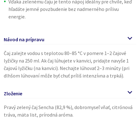
Vďaka zelenému čaju je tento nápoj ideálny pre chvíle, keď
hľadáte jemné povzbudenie bez nadmerného prílivu
energie.
Návod na prípravu
Čaj zalejte vodou s teplotou 80–85 °C v pomere 1–2 čajové
lyžičky na 250 ml. Ak čaj lúhujete v kanvici, pridajte navyše 1
čajovú lyžičku (na kanvici). Nechajte lúhovať 2–3 minúty (pri
dlhšom lúhovaní môže byť chuť príliš intenzívna a trpká).
Zloženie
Pravý zelený čaj Sencha (82,9 %), dobromyseľ vňať, citrónová
tráva, mäta list, prírodná aróma.