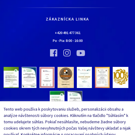
História
Všetko o nákupe
Kariéra
Doprava a platba
Kontaktné údaje
ZÁKAZNÍCKA LINKA
Obchodné podmienky
Chalúpka EURONA by Cerny
Najčastejšie kladené otázky
+420 491 477 361
Bolo nebolo…
Po - Pia:
8:00
-
16:00
Upraviť nastavenia ochrany
Vínna pivnica EURONA by Cerny
osobných údajov
Bolo nebolo…
Tento web používa k poskytovaniu služieb, personalizácii obsahu a
analýze návštenosti súbory cookies. Kliknutím na tlačidlo "Súhlasím" k
tomu udelujete súhlas. Pokiaľ nesúhlasíte, nebudeme žiadne súbory
cookies okrem tých nevyhnutných počas Vašej návštevy ukladať a nijak
používať. Konkrétne informácie o spracovaní osobných údajov,