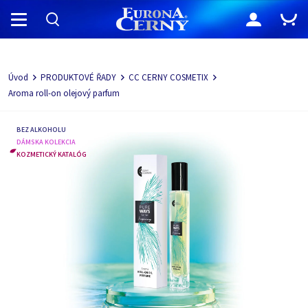
Navigácia
Úvod
PRODUKTOVÉ ŘADY
CC CERNY COSMETIX
Aroma roll-on olejový parfum
BEZ ALKOHOLU
DÁMSKA KOLEKCIA
KOZMETICKÝ KATALÓG