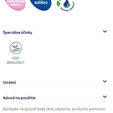
Špeciálne účinky
Složení
Isopropyl Myristate, Coco-Caprylate/Caprate, Parfum,
Návod na použitie
Caprylic/Capric Triglyceride.
Aplikujte na pulzné body (krk, zápästie, za ušami) pomocou