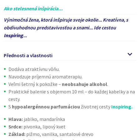
Ako stelesnená inšpirácia...
Výnimočná žena, ktorá inšpiruje svoje okolie... Kreatívna, s
obdivuhodnou predstavivosťou a snami... Ide cestou
Inspiring
...
Přednosti a vlastnosti
Dodáva atraktívnu vôňu.
Navodzuje príjemnú aromaterapiu.
Veľmi šetrný k pokožke –
neobsahuje alkohol
.
Praktické balenie s objemom 10 ml – do každej kabelky a na
cesty.
S
hypoalergénnou parfumáciou
životnej cesty
Inspiring.
Hlava:
jablko, mandarínka
Srdce:
pivonka, lipový kvet
Základ:
pižmo, vanilka, santalové drevo