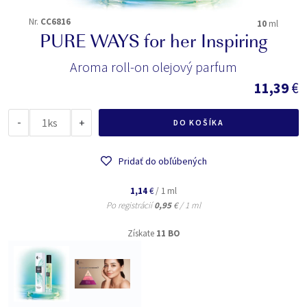
Nr.
CC6816
10
ml
PURE WAYS for her Inspiring
Aroma roll-on olejový parfum
11,39
€
-
ks
+
DO KOŠÍKA
Pridať do obľúbených
1,14
€
/ 1 ml
Po registrácií
0,95
€
/ 1 ml
Získate
11 BO