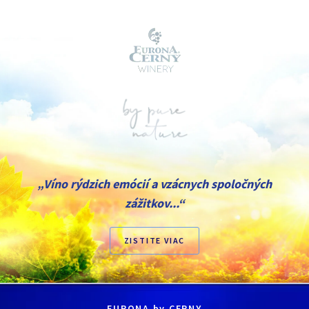
PURE WAYS for her
Inspiring
Výnimočná žena, ktorá inšpiruje svoje okolie... Kreatívna,
s obdivuhodnou predstavivosťou a snami... Ide
cestou
Inspiring...
„Víno rýdzich emócií a vzácnych spoločných
zážitkov...“
ZISTITE VIAC
EURONA by CERNY