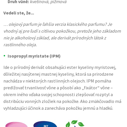
Druh vůně:
kvetinová, pižmová
Vedeli ste, že...
… olejový parfum je ľahšia verzia klasického parfumu? Je
vhodný aj pre ľudí s citlivou pokožkou, pretože jeho základom
nie je alkoholový základ, ale derivát prírodných látok z
rastlinného oleja.
Isopropyl myristate (IPM)
Ide o prírodný derivát obsahujúci ester kyseliny myristovej,
dôležitej nasýtenej mastnej kyseliny, ktorá sa prirodzene
nachádza v niektorých rastlinných olejoch. IPM pomáha
predlžovať trvanlivosť vône a pôsobí ako „fixátor“ vône –
okrem iného vďaka svojej schopnosti zlepšovať rozptyl a
distribúciu vonných zložiek na pokožke. Ako zmäkčovadlo má
vyhladzujúci účinok a zanecháva pokožku jemnú a hladkú.