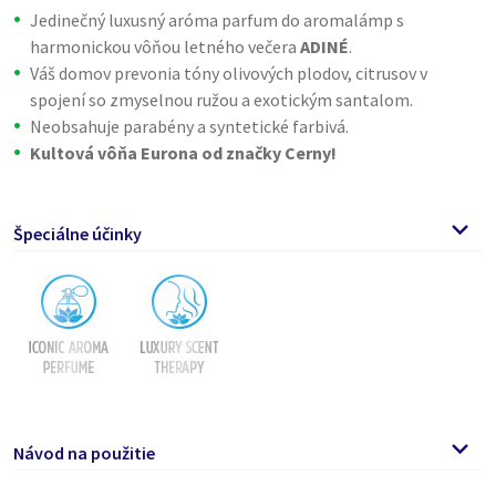
Jedinečný luxusný aróma parfum do aromalámp s
harmonickou vôňou letného večera
ADINÉ
.
Váš domov prevonia tóny olivových plodov, citrusov v
spojení so zmyselnou ružou a exotickým santalom.
Neobsahuje parabény a syntetické farbivá.
Kultová vôňa Eurona od značky Cerny!
Špeciálne účinky
Návod na použitie