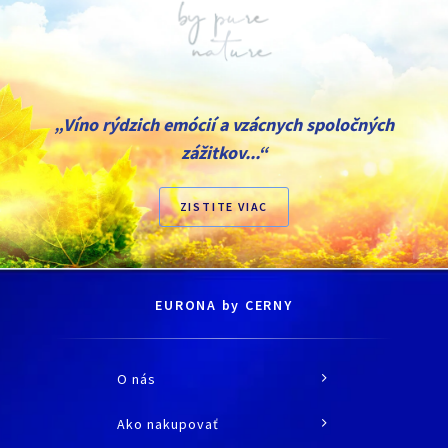
„Víno rýdzich emócií a vzácnych spoločných
zážitkov...“
ZISTITE VIAC
EURONA by CERNY
O nás
O spoločnosti
Ako nakupovať
História