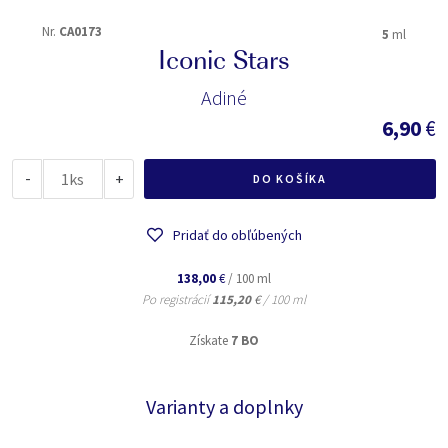
Nr.
CA0173
5
ml
Iconic Stars
Adiné
6,90
€
-
ks
+
DO KOŠÍKA
Pridať do obľúbených
138,00
€
/ 100 ml
Po registrácií
115,20
€
/ 100 ml
Získate
7 BO
Varianty a doplnky