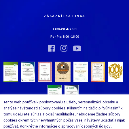
Všetko o nákupe
Kariéra
Doprava a platba
Kontaktné údaje
ZÁKAZNÍCKA LINKA
Obchodné podmienky
Chalúpka EURONA by Cerny
Najčastejšie kladené otázky
+420 491 477 361
Bolo nebolo…
Po - Pia:
8:00
-
16:00
Upraviť nastavenia ochrany
Vínna pivnica EURONA by Cerny
osobných údajov
Bolo nebolo…
Tento web používa k poskytovaniu služieb, personalizácii obsahu a
analýze návštenosti súbory cookies. Kliknutím na tlačidlo "Súhlasím" k
tomu udelujete súhlas. Pokiaľ nesúhlasíte, nebudeme žiadne súbory
cookies okrem tých nevyhnutných počas Vašej návštevy ukladať a nijak
používať. Konkrétne informácie o spracovaní osobných údajov,