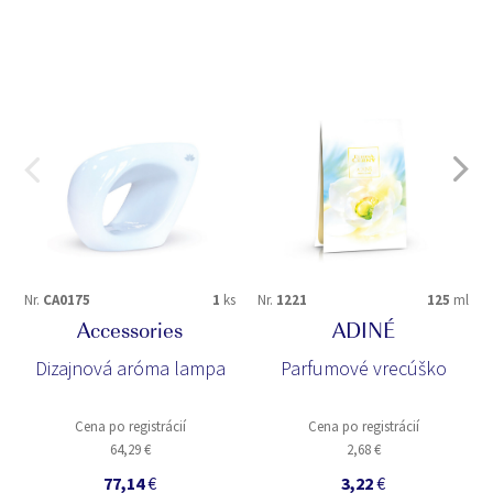
Nr.
CA0175
1
ks
Nr.
1221
125
ml
Accessories
ADINÉ
Dizajnová aróma lampa
Parfumové vrecúško
Cena po registrácií
Cena po registrácií
64,29 €
2,68 €
77,14
€
3,22
€