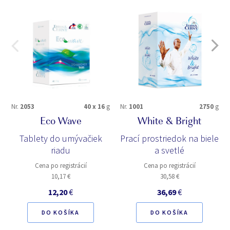
Nr.
2053
40 x 16
g
Nr.
1001
2750
g
Eco Wave
White & Bright
Tablety do umývačiek
Prací prostriedok na biele
riadu
a svetlé
Cena po registrácií
Cena po registrácií
10,17 €
30,58 €
12,20
€
36,69
€
DO KOŠÍKA
DO KOŠÍKA