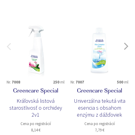
Nr.
7008
250
ml
Nr.
7007
500
ml
Greencare Special
Greencare Special
Kráľovská listová
Univerzálna tekutá vita
starostlivosť o orchidey
esencia s obsahom
2v1
enzýmu z dážďoviek
Cena po registrácií
Cena po registrácií
8,14 €
7,79 €