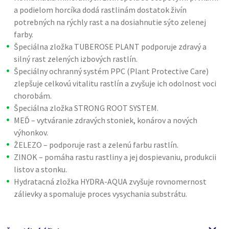
a podielom horcíka dodá rastlinám dostatok živín
potrebných na rýchly rast a na dosiahnutie sýto zelenej
farby.
Špeciálna zložka TUBEROSE PLANT podporuje zdravý a
silný rast zelených izbových rastlín.
Špeciálny ochranný systém PPC (Plant Protective Care)
zlepšuje celkovú vitalitu rastlín a zvyšuje ich odolnost voci
chorobám.
Špeciálna zložka STRONG ROOT SYSTEM.
MEĎ – vytváranie zdravých stoniek, konárov a nových
výhonkov.
ŽELEZO – podporuje rast a zelenú farbu rastlín.
ZINOK – pomáha rastu rastliny a jej dospievaniu, produkcii
listov a stonku.
Hydratacná zložka HYDRA-AQUA zvyšuje rovnomernost
zálievky a spomaluje proces vysychania substrátu.