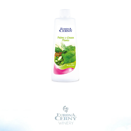
ako P2O5 4%, draslík vodorozpustný ako K2O 5%, Bór (B)
rozpustný vo vode 0,01%, Měď (Cu) vo forme chelátu s EDTA
0,002%, Železo (Fe) vo forme chelátu s EDTA 0,02%, Mangán
(Mn) vo forme chelátu EDTA 0,01%, Molybdén (Mo) rozpustný
vo vode 0,001%, Zinok (Zn) vo forme chelátu EDTA 0,003%.