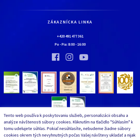
História
Všetko o nákupe
Kariéra
Doprava a platba
Kontaktné údaje
ZÁKAZNÍCKA LINKA
Obchodné podmienky
Chalúpka EURONA by Cerny
Najčastejšie kladené otázky
+420 491 477 361
Bolo nebolo…
Po - Pia:
8:00
-
16:00
Upraviť nastavenia ochrany
Vínna pivnica EURONA by Cerny
osobných údajov
Bolo nebolo…
Tento web používa k poskytovaniu služieb, personalizácii obsahu a
analýze návštenosti súbory cookies. Kliknutím na tlačidlo "Súhlasím" k
tomu udelujete súhlas. Pokiaľ nesúhlasíte, nebudeme žiadne súbory
cookies okrem tých nevyhnutných počas Vašej návštevy ukladať a nijak