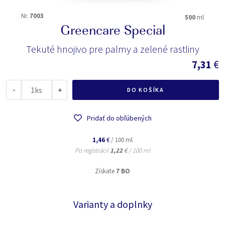
Nr.
7003
500
ml
Greencare Special
Tekuté hnojivo pre palmy a zelené rastliny
7,31
€
-
ks
+
DO KOŠÍKA
Pridať do obľúbených
1,46
€
/ 100 ml
Po registrácií
1,22
€
/ 100 ml
Získate
7 BO
Varianty a doplnky