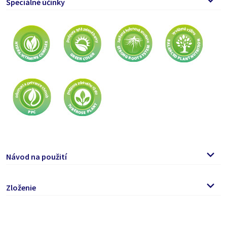
Špeciálné účinky
Návod na použití
Hnojivo sa používa vo forme zálievky. Pred použitím obsah
Zloženie
dôkladne pretraste. Nalejte 15 ml prípravku (1,5 viečka) do 2
l vody a premiešajte.
Dusík spolu ako N 9%, dusičnanový dusík ako N 3%,
Pred použitím obsah dôkladne pretrepať.
Amoniakálny dusík ako N 6%, fosforečnan rozpustný vo vode