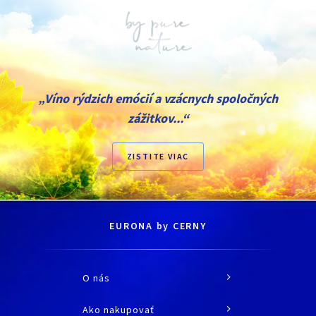
„Víno rýdzich emócií a vzácnych spoločných
zážitkov...“
ZISTITE VIAC
EURONA by CERNY
O nás
O spoločnosti
Ako nakupovať