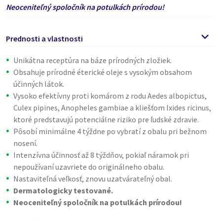
Neoceniteľný spoločník na potulkách prírodou!
Prednosti a vlastnosti
Unikátna receptúra na báze prírodných zložiek.
Obsahuje prírodné éterické oleje s vysokým obsahom
účinných látok.
Vysoko efektívny proti komárom z rodu Aedes albopictus,
Culex pipines, Anopheles gambiae a kliešťom Ixides ricinus,
ktoré predstavujú potenciálne riziko pre ľudské zdravie.
Pôsobí minimálne 4 týždne po vybratí z obalu pri bežnom
nosení.
Intenzívna účinnosť až 8 týždňov, pokiaľ náramok pri
nepoužívaní uzavriete do originálneho obalu.
Nastaviteľná veľkosť, znovu uzatvárateľný obal.
Dermatologicky testované.
Neoceniteľný spoločník na potulkách prírodou!