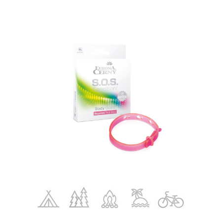
Geraniol, (R)-p-mentha-1,8-dine, Alpha pinene.