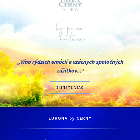
„Víno rýdzich emócií a vzácnych spoločných
zážitkov...“
ZISTITE VIAC
EURONA by CERNY