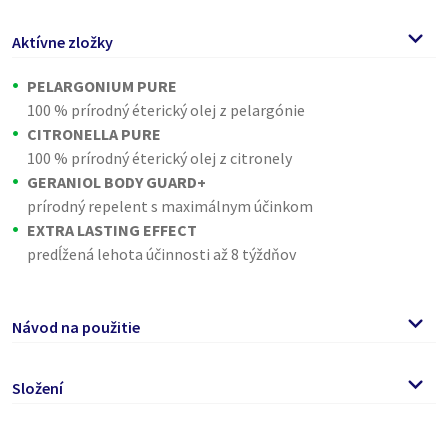
Aktívne zložky
PELARGONIUM PURE
100 % prírodný éterický olej z pelargónie
CITRONELLA PURE
100 % prírodný éterický olej z citronely
GERANIOL BODY GUARD+
prírodný repelent s maximálnym účinkom
EXTRA LASTING EFFECT
predĺžená lehota účinnosti až 8 týždňov
Návod na použitie
Náramok vyberte z ochranného vrecka a nasaďte na zápästí
Složení
alebo členok. U detí mladších ako 3 roky je možné náramok
umiestniť na kočík či postieľku. Náramok nie je vhodný do
Geránium (CAS No 106-24-1) 1,5% m/m, (15 g/kg). Obsahuje
vody, účinky sa tak výrazne znižujú.