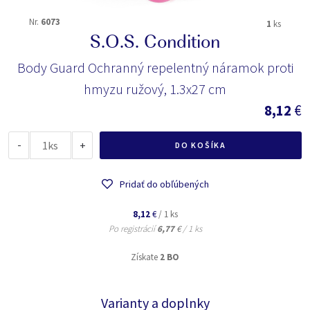
Nr.
6073
1
ks
S.O.S. Condition
Body Guard Ochranný repelentný náramok proti
hmyzu ružový, 1.3x27 cm
8,12
€
-
ks
+
DO KOŠÍKA
Pridať do obľúbených
8,12
€
/ 1 ks
Po registrácií
6,77
€
/ 1 ks
Získate
2 BO
Varianty a doplnky