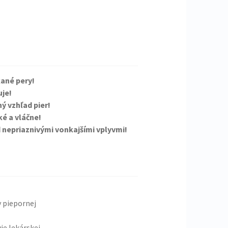
ané pery!
uje!
ý vzhľad pier!
é a vláčne!
 nepriaznivými vonkajšími vplyvmi!
y piepornej
ie lekárskej