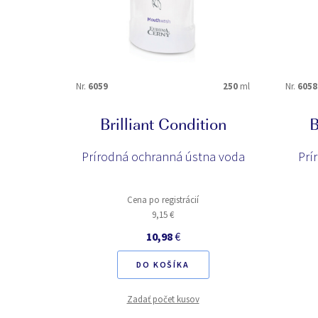
Nr.
6059
250
ml
Nr.
6058
Brilliant Condition
B
Prírodná ochranná ústna voda
Prí
Cena po registrácií
9,15 €
10,98
€
DO KOŠÍKA
Zadať počet kusov