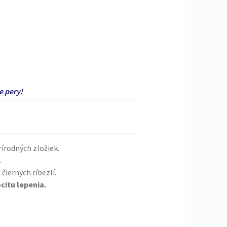
e pery!
írodných zložiek.
.
čiernych ríbezlí.
citu lepenia.