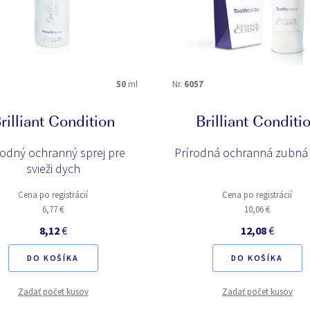
50
ml
Nr.
6057
rilliant Condition
Brilliant Conditi
rodný ochranný sprej pre
Prírodná ochranná zubná
svieži dych
Cena po registrácií
Cena po registrácií
6,77 €
10,06 €
8,12
€
12,08
€
DO KOŠÍKA
DO KOŠÍKA
Zadať počet kusov
Zadať počet kusov