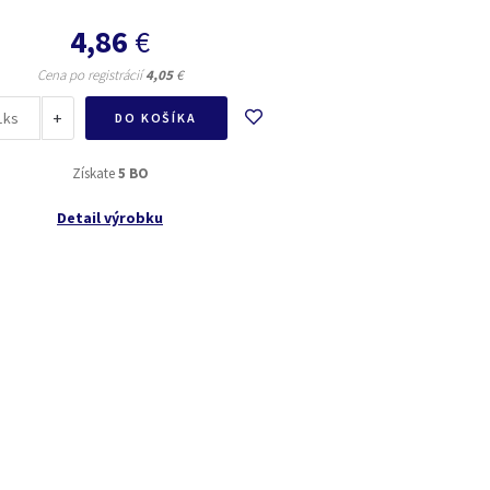
4,86
€
Cena po registrácií
4,05
€
+
ks
DO KOŠÍKA
Získate
5 BO
Detail výrobku