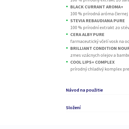
BLACK CURRANT AROMA+
100 % prírodná aróma čiernej 
STEVIA REBAUDIANA PURE
100 % prírodní extrakt zo stév
CERA ALBY PURE
farmaceutický včelí vosk na o
BRILLIANT CONDITION NOU
zmes vzácnych olejov a bam
COOL LIPS+ COMPLEX
prírodný chladivý komplex pre
Návod na použitie
Na dosiahnutie hebkých a vyž
Složení
niekoľkokrát denne.
Vytvára na perách jemný pried
Ricinus Communis Seed Oil, Cer
Helianthus Annuus Seed Oil, Per