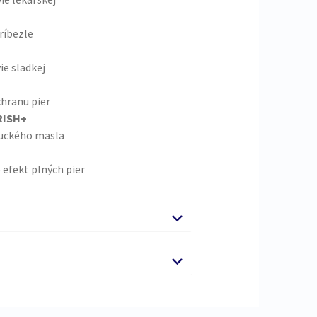
ríbezle
ie sladkej
chranu pier
RISH+
buckého masla
 efekt plných pier
ivených pier nanášajte balzam
ušný ochranný film.
a Alba, Butyrospermum Parkii Butter,
sea Gratissima Oil, Tocopheryl Acetate,