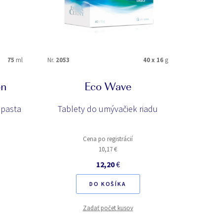
75
ml
Nr.
2053
40 x 16
g
Nr.
1001
on
Eco Wave
 pasta
Tablety do umývačiek riadu
Prací
Cena po registrácií
10,17 €
12,20
€
DO KOŠÍKA
Zadať počet kusov