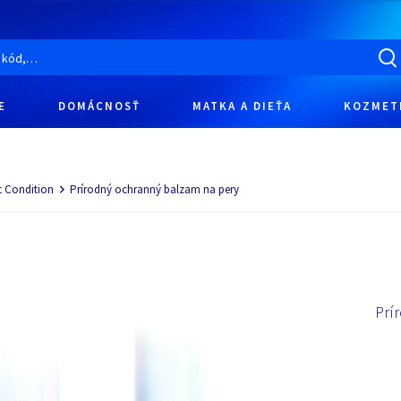
E
DOMÁCNOSŤ
MATKA A DIEŤA
KOZMET
nt Condition
Prírodný ochranný balzam na pery
Prí