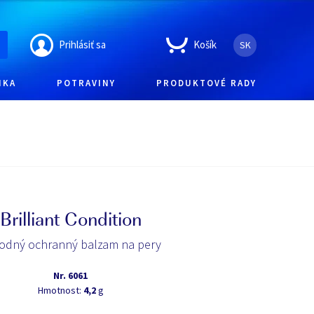
Prihlásiť sa
Košík
SK
IKA
POTRAVINY
PRODUKTOVÉ RADY
Brilliant Condition
rodný ochranný balzam na pery
Nr.
6061
Hmotnost:
4,2
g