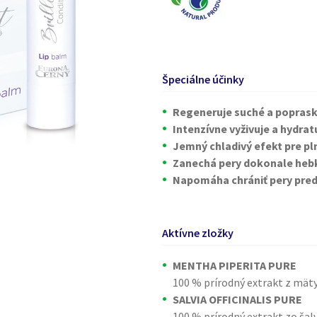
Špeciálne účinky
Regeneruje suché a poprask
Intenzívne vyživuje a hydrat
Jemný chladivý efekt pre pln
Zanechá pery dokonale hebk
Napomáha chrániť pery pred
Aktívne zložky
MENTHA PIPERITA PURE
100 % prírodný extrakt z mät
SALVIA OFFICINALIS PURE
100 % prírodný extrakt zo šalv