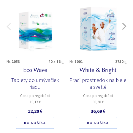
Nr.
2053
40 x 16
g
Nr.
1001
2750
g
Eco Wave
White & Bright
Tablety do umývačiek
Prací prostriedok na biele
riadu
a svetlé
Cena po registrácií
Cena po registrácií
10,17 €
30,58 €
12,20
€
36,69
€
DO KOŠÍKA
DO KOŠÍKA