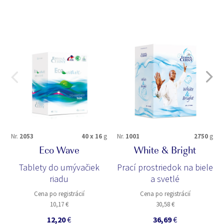
Nr.
2053
40 x 16
g
Nr.
1001
2750
g
Eco Wave
White & Bright
Tablety do umývačiek
Prací prostriedok na biele
riadu
a svetlé
Cena po registrácií
Cena po registrácií
10,17 €
30,58 €
12,20
€
36,69
€