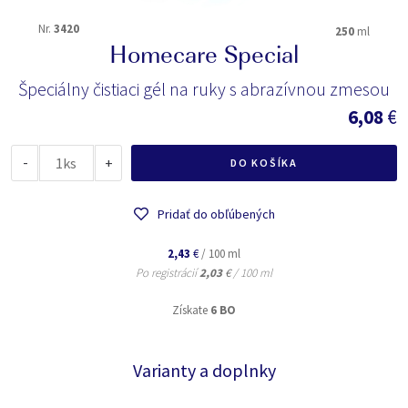
Nr.
3420
250
ml
Homecare Special
Špeciálny čistiaci gél na ruky s abrazívnou zmesou
6,08
€
-
ks
+
DO KOŠÍKA
Pridať do obľúbených
2,43
€
/ 100 ml
Po registrácií
2,03
€
/ 100 ml
Získate
6 BO
Varianty a doplnky