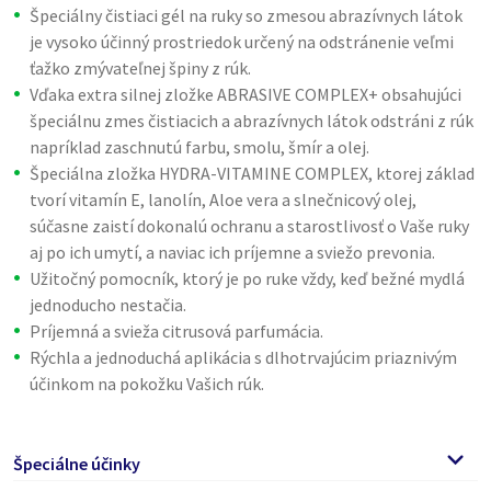
Špeciálny čistiaci gél na ruky so zmesou abrazívnych látok
je vysoko účinný prostriedok určený na odstránenie veľmi
ťažko zmývateľnej špiny z rúk.
Vďaka extra silnej zložke ABRASIVE COMPLEX+ obsahujúci
špeciálnu zmes čistiacich a abrazívnych látok odstráni z rúk
napríklad zaschnutú farbu, smolu, šmír a olej.
Špeciálna zložka HYDRA-VITAMINE COMPLEX, ktorej základ
tvorí vitamín E, lanolín, Aloe vera a slnečnicový olej,
súčasne zaistí dokonalú ochranu a starostlivosť o Vaše ruky
aj po ich umytí, a naviac ich príjemne a sviežo prevonia.
Užitočný pomocník, ktorý je po ruke vždy, keď bežné mydlá
jednoducho nestačia.
Príjemná a svieža citrusová parfumácia.
Rýchla a jednoduchá aplikácia s dlhotrvajúcim priaznivým
účinkom na pokožku Vašich rúk.
Špeciálne účinky