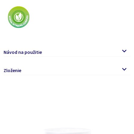
Návod na použitie
Špeciálny čistiaci gél s aktívnou abrazívnou zmesou
Zloženie
naneste na suché ruky (bez namočenia vodou)..
Roztierajte gél v dlaniach, kým sa nečistota nerozpustí.
Calcium Carbonate, Aqua, D-Limonen, Laureth-2, Helianthus Annuus
Potom ruky opláchnite čistou vodou a dobre vysušte.
Lanolin,
Glycerin,
Seed Oil, Pumice, PEG-6, C12-C15 Pareth 7,
Paraffinum Liquidum, Sodium Lauryl Sulfate, Tocopherol
Acetate, Aloe Barbadensis Leaf Extract, Xanthan gum, Sodium
Benzoate, Potassium Sorbate