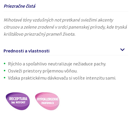
Priezračne čistá
Mihotavé tóny vzdušných not pretkané sviežimi akcenty
citrusov a zelene zrodené v srdci panenskej prírody, kde tryská
krištáľovo priezračný prameň života.
Prednosti a vlastnosti
Rýchlo a spoľahlivo neutralizuje nežiaduce pachy.
Osvieži priestory príjemnou vôňou.
Vďaka praktickému dávkovaču si volíte intenzitu sami.