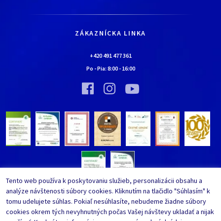
História
Všetko o nákupe
Kariéra
Doprava a platba
Kontaktné údaje
ZÁKAZNÍCKA LINKA
Obchodné podmienky
Chalúpka EURONA by Cerny
Najčastejšie kladené otázky
+420 491 477 361
Bolo nebolo…
Po - Pia:
8:00
-
16:00
Upraviť nastavenia ochrany
Vínna pivnica EURONA by Cerny
osobných údajov
Bolo nebolo…
Tento web používa k poskytovaniu služieb, personalizácii obsahu a
analýze návštenosti súbory cookies. Kliknutím na tlačidlo "Súhlasím" k
tomu udelujete súhlas. Pokiaľ nesúhlasíte, nebudeme žiadne súbory
cookies okrem tých nevyhnutných počas Vašej návštevy ukladať a nijak