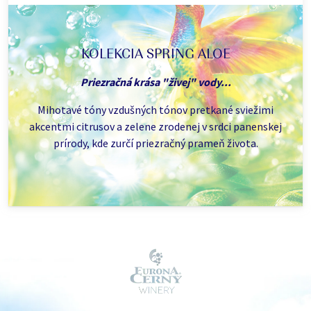
KOLEKCIA SPRING ALOE
Priezračná krása "živej" vody...
Mihotavé tóny vzdušných tónov pretkané sviežimi
akcentmi citrusov a zelene zrodenej v srdci panenskej
prírody, kde zurčí priezračný prameň života.