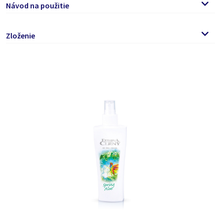
Návod na použitie
Odporúčame po dlhšom státí výrobku jeho obsah občas
Zloženie
pretrepať.
Môžete použiť aj na osvieženie textílií alebo prevoňanie
parfumy, Sodium Benzoate
interiéru vozidla či priestoru toalety.
Podľa potreby nastriekajte do voľného priestoru.
Nepoužívajte na kožu a telo!