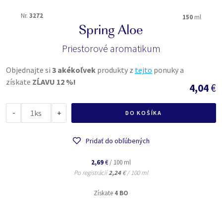
Nr.
3272
150
ml
Spring Aloe
Priestorové aromatikum
Objednajte si
3 akékoľvek
produkty z
tejto
ponuky a
získate
ZĹAVU 12 %!
4,04
€
-
ks
+
DO KOŠÍKA
Pridať do obľúbených
2,69
€
/ 100 ml
Po registrácií
2,24
€
/ 100 ml
Získate
4 BO