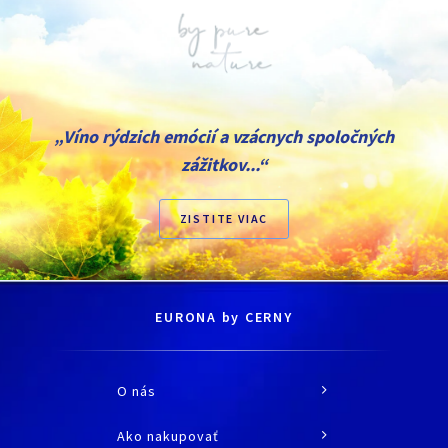
„Víno rýdzich emócií a vzácnych spoločných
zážitkov...“
ZISTITE VIAC
EURONA by CERNY
O nás
O spoločnosti
Ako nakupovať