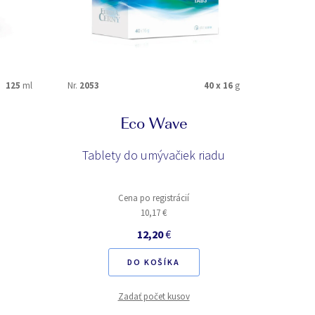
125
ml
Nr.
2053
40 x 16
g
Nr.
1001
Eco Wave
Tablety do umývačiek riadu
Prací
Cena po registrácií
10,17 €
12,20
€
DO KOŠÍKA
Zadať počet kusov