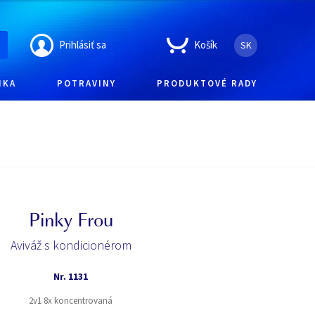
Prihlásiť sa
Košík
SK
IKA
POTRAVINY
PRODUKTOVÉ RADY
Pinky Frou
Aviváž s kondicionérom
Nr.
1131
2v1 8x koncentrovaná