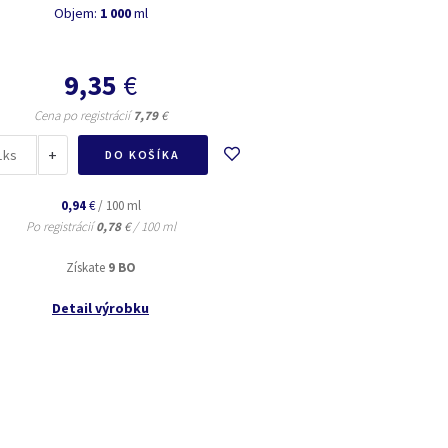
Objem:
1 000
ml
9,35
€
Cena po registrácií
7,79
€
+
ks
DO KOŠÍKA
0,94
€
/ 100 ml
Po registrácií
0,78
€
/ 100 ml
Získate
9 BO
Detail výrobku