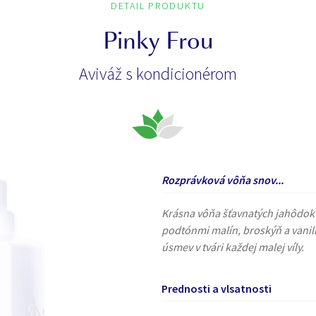
DETAIL PRODUKTU
Pinky Frou
Aviváž s kondicionérom
Rozprávková vôňa snov...
Krásna vôňa šťavnatých jahôdok
podtónmi malín, broskýň a vanilk
úsmev v tvári každej malej víly.
Prednosti a vlsatnosti