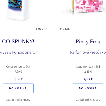
1 000
ml
Nr.
1136
GO SPUNKY!
Pinky Frou
viváž s kondicionérom
Parfumové vrecúško
Cena po registrácií
Cena po registrácií
7,79 €
2,35 €
9,35
€
2,82
€
DO KOŠÍKA
DO KOŠÍKA
Zadať počet kusov
Zadať počet kusov