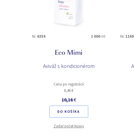
Nr.
6354
1 000
ml
Nr.
1169
Eco Mimi
Aviváž s kondicionérom
A
Cena po registrácií
8,46 €
10,16
€
DO KOŠÍKA
Zadať počet kusov