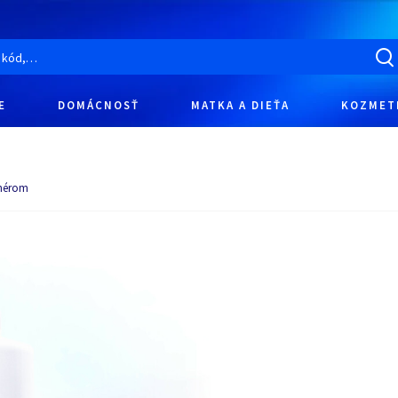
E
DOMÁCNOSŤ
MATKA A DIEŤA
KOZMET
onérom