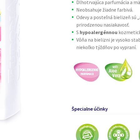
Dlhotrvajúca parfumácia a mä
Neobsahuje žiadne farbivá.
Odevy a posteľná bielizeň sú „
prirodzenou nasiakavosť.
S
hypoalergénnou
kozmetick
Vôňa na bielizni je vysoko stab
niekoľko týždňov po vypraní.
Špecialne účinky