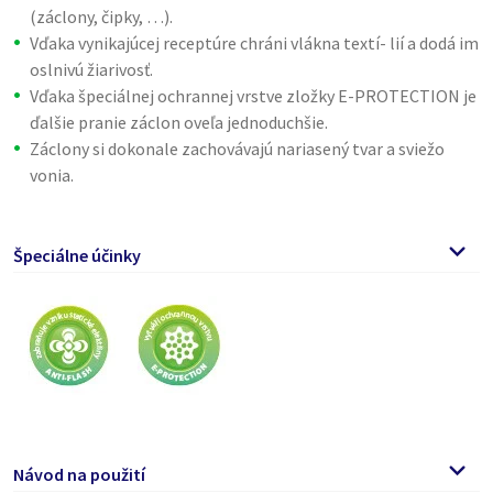
(záclony, čipky, …).
Vďaka vynikajúcej receptúre chráni vlákna textí- lií a dodá im
oslnivú žiarivosť.
Vďaka špeciálnej ochrannej vrstve zložky E-PROTECTION je
ďalšie pranie záclon oveľa jednoduchšie.
Záclony si dokonale zachovávajú nariasený tvar a sviežo
vonia.
Špeciálne účinky
Návod na použití