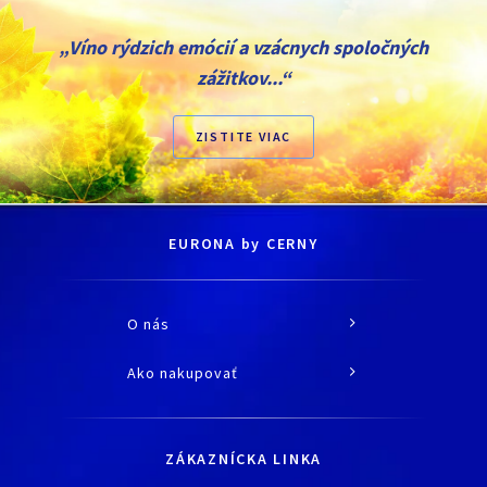
„Víno rýdzich emócií a vzácnych spoločných
zážitkov...“
ZISTITE VIAC
EURONA by CERNY
O nás
O spoločnosti
Ako nakupovať
História
Všetko o nákupe
Kariéra
Doprava a platba
Kontaktné údaje
ZÁKAZNÍCKA LINKA
Obchodné podmienky