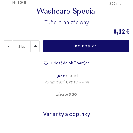
Nr.
1049
500
ml
Washcare Special
Tužidlo na záclony
8,12
€
-
ks
+
DO KOŠÍKA
Pridať do obľúbených
1,62
€
/ 100 ml
Po registrácií
1,35
€
/ 100 ml
Získate
8 BO
Varianty a doplnky