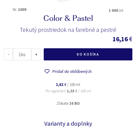
Nr.
1009
1 000
ml
Color & Pastel
Tekutý prostriedok na farebné a pestré
16,16
€
-
ks
+
DO KOŠÍKA
Pridať do obľúbených
1,62
€
/ 100 ml
Po registrácií
1,35
€
/ 100 ml
Získate
16 BO
Varianty a doplnky