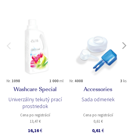
Nr.
1098
1 000
ml
Nr.
4008
3
ks
Washcare Special
Accessories
Univerzálny tekutý prací
Sada odmeriek
prostriedok
Cena po registrácií
Cena po registrácií
13,47 €
0,61 €
16,16
€
0,61
€