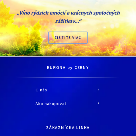
„Víno rýdzich emócií a vzácnych spoločných
zážitkov...“
ZISTITE VIAC
EURONA by CERNY
O nás
O spoločnosti
Ako nakupovať
História
Všetko o nákupe
Kariéra
Doprava a platba
Kontaktné údaje
ZÁKAZNÍCKA LINKA
Obchodné podmienky