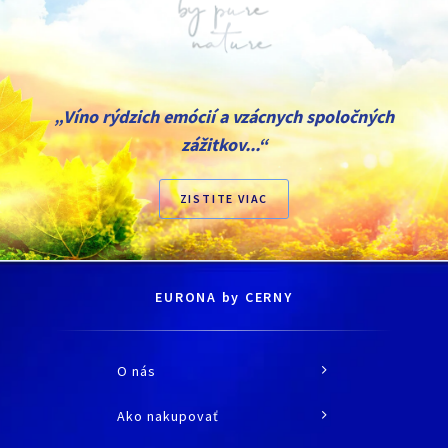
„Víno rýdzich emócií a vzácnych spoločných
zážitkov...“
ZISTITE VIAC
EURONA by CERNY
O nás
O spoločnosti
Ako nakupovať
História