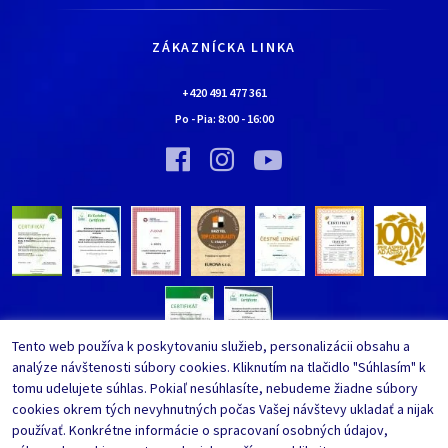
Všetko o nákupe
Kariéra
Doprava a platba
Kontaktné údaje
ZÁKAZNÍCKA LINKA
Obchodné podmienky
Chalúpka EURONA by Cerny
Najčastejšie kladené otázky
+420 491 477 361
Bolo nebolo…
Po - Pia:
8:00
-
16:00
Upraviť nastavenia ochrany
Vínna pivnica EURONA by Cerny
osobných údajov
Bolo nebolo…
Tento web používa k poskytovaniu služieb, personalizácii obsahu a
analýze návštenosti súbory cookies. Kliknutím na tlačidlo "Súhlasím" k
tomu udelujete súhlas. Pokiaľ nesúhlasíte, nebudeme žiadne súbory
cookies okrem tých nevyhnutných počas Vašej návštevy ukladať a nijak
používať. Konkrétne informácie o spracovaní osobných údajov,