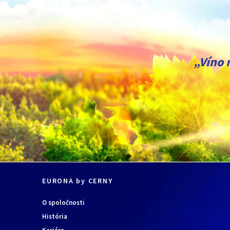
„Víno 
EURONA by CERNY
O spoločnosti
História