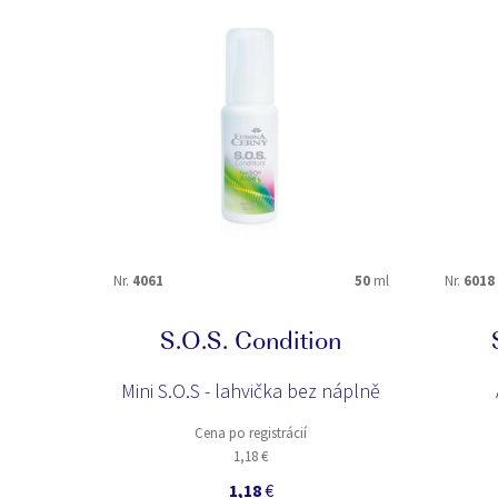
VHODNÉ PRE
unisex
ženy
ŠPECIÁLNE ÚČINKY
Repelent natural
Nr.
4061
50
ml
Nr.
6018
S.O.S. Condition
Mini S.O.S - lahvička bez náplně
Cena po registrácií
1,18 €
1,18
€