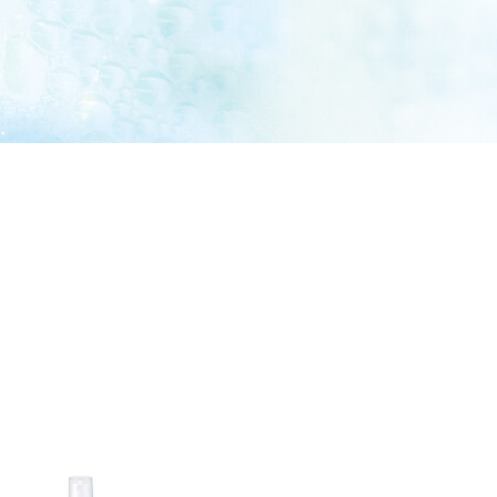
 zásob
Letná výbava na cesty