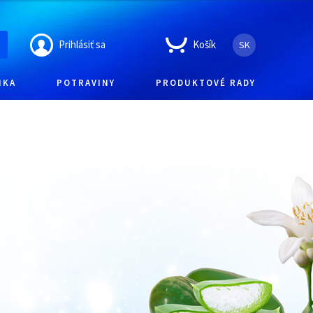
Prihlásiť sa
Košík
SK
IKA
POTRAVINY
PRODUKTOVÉ RADY