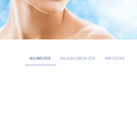
NAJNOVŠIE
NAJOBĽÚBENEJŠIE
ABECEDNE
TAGY
Akčná ponuka
Do vypredania
PŘEDNOSTI A VLASTNOSTI
Natural product