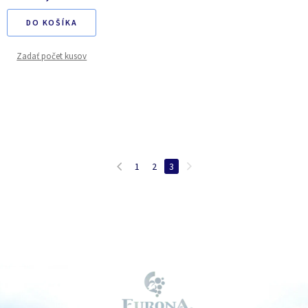
DO KOŠÍKA
Zadať počet kusov
1
2
3