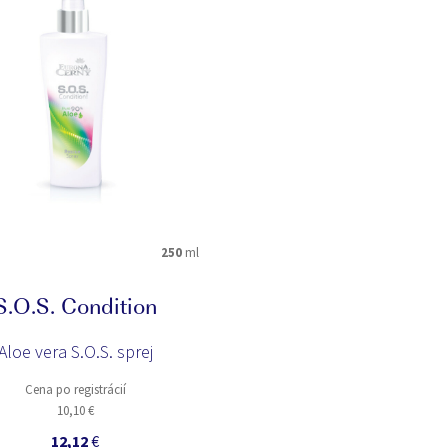
250
ml
S.O.S. Condition
Aloe vera S.O.S. sprej
Cena po registrácií
10,10 €
12,12
€