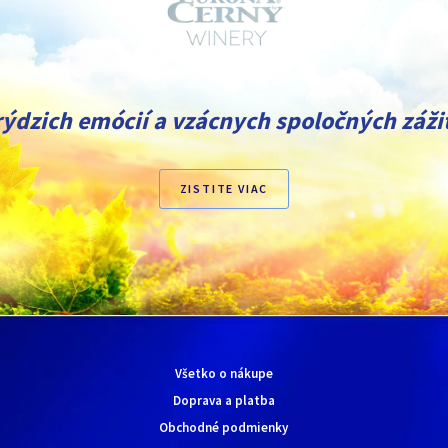
rýdzich emócií a vzácnych spoločných zážit
ZISTITE VIAC
Všetko o nákupe
Doprava a platba
Obchodné podmienky