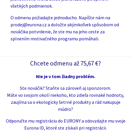
všetkých podmienok.
O odmenu požiadajte jednoducho. Napíšte nám na
prodej@eurona.cz a doložte akýmkoľvek spôsobom od
nováčika potvrdenie, že ste mu na jeho ceste za
splnením motivačného programu pomáhali.
Chcete odmenu až 75,67 €?
Nie je v tom žiadny problém.
Ste nováčik? Staňte sa zároveň aj sponzorom.
Máte vo svojom okolí niekoho, kto zdieľa rovnaké hodnoty,
zaujíma sa o ekologicky šetrné produkty a rád nakupuje
múdro?
Odporučte mu registráciu do EURONY a odovzdajte mu svoje
Eurona ID, ktoré ste získali pri registrácii.