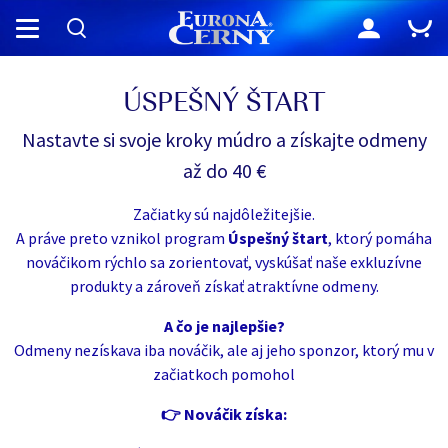
ÚSPEŠNÝ ŠTART
Nastavte si svoje kroky múdro a získajte odmeny
až do 40 €
Začiatky sú najdôležitejšie.
A práve preto vznikol program
Úspešný štart
, ktorý pomáha
nováčikom rýchlo sa zorientovať, vyskúšať naše exkluzívne
produkty a zároveň získať atraktívne odmeny.
A čo je najlepšie?
Odmeny nezískava iba nováčik, ale aj jeho sponzor, ktorý mu v
začiatkoch pomohol
👉 Nováčik získa: