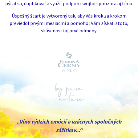
pýtať sa, duplikovať a využiť podporu svojho sponzora aj tímu.
Úspešný štart je vytvorený tak, aby Vás krok za krokom
previedol prvými mesiacmi a pomohol Vám získať istotu,
skúsenosti aj prvé odmeny.
„Víno rýdzich emócií a vzácnych spoločných
zážitkov...“