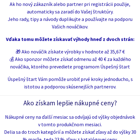
Ak ho nový zákazník alebo partner pri registrácii použije,
automaticky sa zaradí do Vašej štruktúry.
Jeho rady, tipy a návody duplikujte a používajte na podporu
Vašich nováčikov.
Vďaka tomu môžete získavať výhody hneď z dvoch strán:
🎁 Ako nováčik získate výrobky v hodnote až 35,67 €
💰 Ako sponzor môžete získať odmenu až 40 € za každého
nováčika, ktorého prevediete programom Úspešný štart
Úspešný štart Vám pomôže urobiť prvé kroky jednoducho, s
istotou a podporou skúsenejších partnerov.
Ako získam lepšie nákupné ceny?
Nákupné ceny na ďalší mesiac sa odvíjajú od výšky objednávok
v tomto produkčnom mesiaci.
Delia sa do troch kategórií a môžete získať zľavy až do výšky 30
% marže, teda 23 % zľavy z katalógovej ceny.