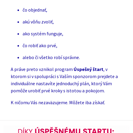
čo objednať,
akú vôňu zvoliť,
ako systém funguje,
čo robiť ako prvé,
alebo či všetko robí správne.
A práve preto vznikol program
Úspešný štart
, v
ktorom si v spolupráci s Vaším sponzorom prejdete a
individuálne nastavíte jednoduchý plán, ktorý Vám
pomôže urobiť prvé kroky s istotou a pokojom.
K ničomu Vás nezaväzujeme. Môžete iba získať.