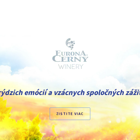
rýdzich emócií a vzácnych spoločných zážit
ZISTITE VIAC