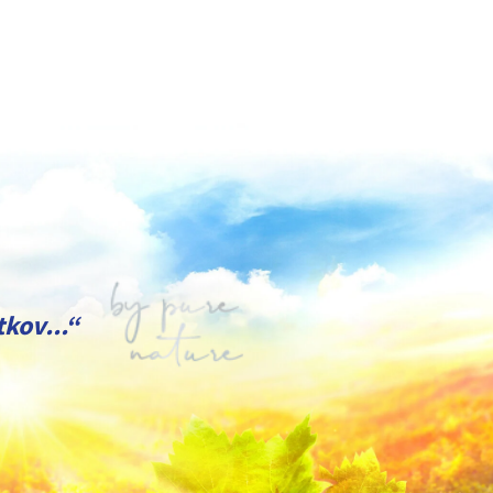
kov...“