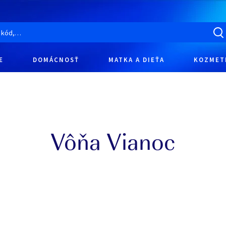
E
DOMÁCNOSŤ
MATKA A DIEŤA
KOZMET
Vôňa Vianoc