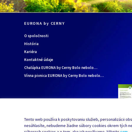
EURONA by CERNY
O spoločnosti
História
Kariéra
Kontaktné údaje
Chalúpka EURONA by Cerny Bolo nebolo…
Vínna pivnica EURONA by Cerny Bolo nebolo…
Tento web používa k poskytovaniu služieb, personalizácii obsa
nesúhlasíte, nebudeme žiadne súbory cookies okrem tých nev
súboroch cookies a o tom, ako ich používame, kliknite
sem
.