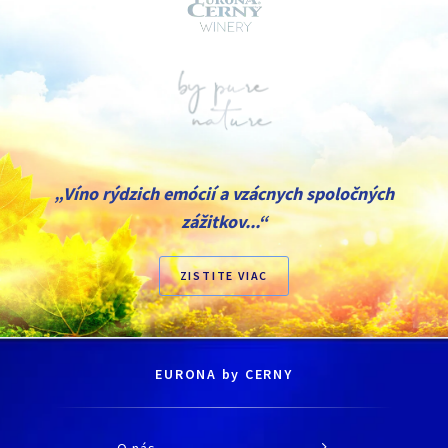
„Víno rýdzich emócií a vzácnych spoločných
zážitkov...“
ZISTITE VIAC
EURONA by CERNY